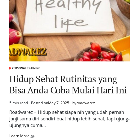
PERSONAL TRAINING
POSTED
IN
Hidup Sehat Rutinitas yang
Bisa Anda Coba Mulai Hari Ini
5 min read
Posted on
May 7, 2025
by
roadwarez
Estimated
read
Roadwarez – Hidup sehat siapa nih yang udah pernah
time
janji sama diri sendiri buat hidup lebih sehat, tapi ujung-
ujungnya cuma…
Learn More