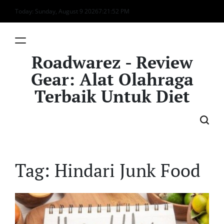
Skip
Today: Sunday, August 9 2026
7
:
21
:
52
PM
to
content
Roadwarez - Review
Gear: Alat Olahraga
Terbaik Untuk Diet
Tag:
Hindari Junk Food