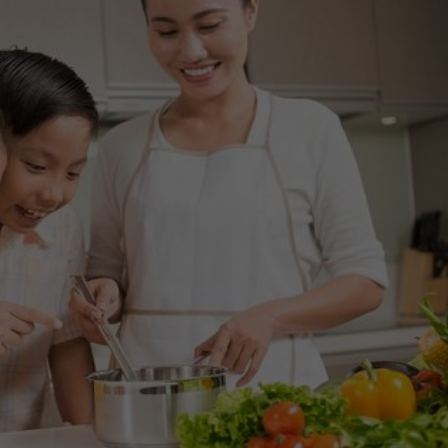
Habits: 9 C
Belajar Ko
Bangun Ke
Hidup S
Tanpa 
Roadwarez – K
tahu bahwa 