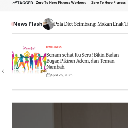
TAGGED
Zero To Hero Fitness Workout
Zero To Hero Fitness
News Flash
Unstoppable Habits: 9 Cara Jitu B
Pola Diet Seimbang: Makan Enak Ta
Teknik Dasar Lompat Indah yang H
Hidup Sehat Rutinitas yang Bisa An
Olahraga Ringan Pendukung Diet Se
Program Diet Remaja: Cara Sehat T
Alat Olahraga Sederhana yang Dap
WELLNESS
POSTED
IN
t
Senam sehat Itu Seru! Bikin Badan
Bugar, Pikiran Adem, dan Teman
Nambah
April 26, 2025
Posted
on