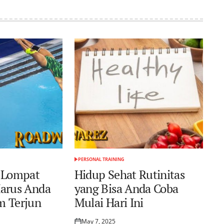
PERSONAL TRAINING
POSTED
IN
r Lompat
Hidup Sehat Rutinitas
Harus Anda
yang Bisa Anda Coba
m Terjun
Mulai Hari Ini
May 7, 2025