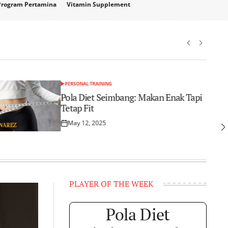
Program Pertamina
Vitamin Supplement
May 22, 2025
roadwarez
osted
Posted
n
by
PERSONAL TRAINING
POSTED
IN
Pola Diet Seimbang: Makan Enak Tapi
Tetap Fit
May 12, 2025
Posted
on
PLAYER OF THE WEEK
pable
Pola Diet