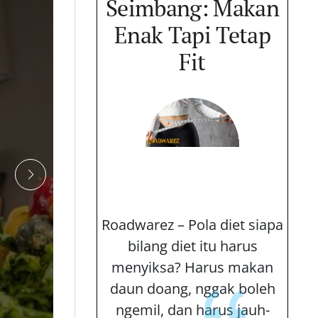
ara Jitu
Seimbang: Makan
nsisten
Enak Tapi Tetap
biasaan
Fit
ehat
Drama
Roadwarez – Pola diet siapa
bilang diet itu harus
R
menyiksa? Harus makan
ita semua
daun doang, nggak boleh
belajar
ngemil, dan harus jauh-