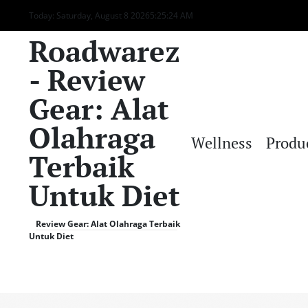
Skip
Today: Saturday, August 8 2026
5
:
25
:
26
AM
to
Roadwarez
content
- Review
Gear: Alat
Olahraga
Wellness
Produ
Terbaik
Untuk Diet
Review Gear: Alat Olahraga Terbaik
Untuk Diet