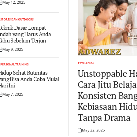
ajar
May 12, 2025
osted
g
n
ering…
SPORTS DAN OUTDOORS
OSTED
N
Teknik Dasar Lompat
Indah yang Harus Anda
Tahu Sebelum Terjun
May 9, 2025
osted
n
WELLNESS
PERSONAL TRAINING
POSTED
OSTED
IN
Unstoppable Ha
N
Hidup Sehat Rutinitas
yang Bisa Anda Coba Mulai
Cara Jitu Belaja
Hari Ini
Konsisten Ban
May 7, 2025
osted
n
Kebiasaan Hid
Tanpa Drama
May 22, 2025
Posted