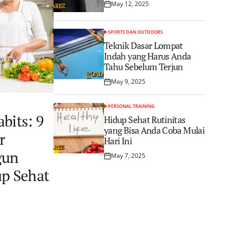
May 12, 2025
Posted
on
SPORTS DAN OUTDOORS
POSTED
IN
Teknik Dasar Lompat
Indah yang Harus Anda
Tahu Sebelum Terjun
May 9, 2025
Posted
on
PERSONAL TRAINING
POSTED
May 12, 2025
bits: 9
IN
Posted
Hidup Sehat Rutinitas
on
yang Bisa Anda Coba Mulai
r
Hari Ini
gun
May 7, 2025
Posted
on
up Sehat