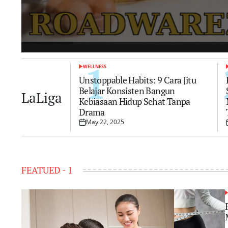
1
WELLNESS
POSTED
IN
I
Unstoppable Habits: 9 Cara Jitu
WELLNESS
Belajar Konsisten Bangun
POSTED
LaLiga
IN
Unstoppable Habits:
Kebiasaan Hidup Sehat Tanpa
Drama
Cara Jitu Belajar
May 22, 2025
Posted
on
Konsisten Bangun
FEATUED - 1
Kebiasaan Hidup Se
Tanpa Drama
P
I