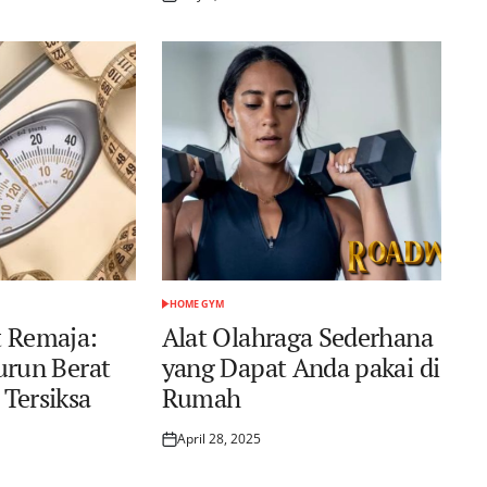
Posted
on
HOME GYM
POSTED
IN
t Remaja:
Alat Olahraga Sederhana
urun Berat
yang Dapat Anda pakai di
Tersiksa
Rumah
April 28, 2025
Posted
on