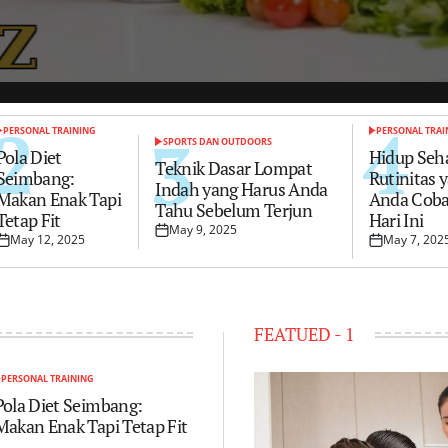
konsisten unt
pola hidup yan
itu penting. Tap
serin
2
4
3
PERSONAL TRAINING
PERSONAL TRAI
POSTED
POSTED
SPORTS DAN OUTDOORS
POSTED
N
IN
Pola Diet
Hidup Seh
IN
Teknik Dasar Lompat
Seimbang:
Rutinitas 
Indah yang Harus Anda
 9
Makan Enak Tapi
Anda Coba
Tahu Sebelum Terjun
Tetap Fit
Hari Ini
May 9, 2025
Posted
May 12, 2025
May 7, 202
Posted
Posted
on
on
on
FEATUED - 1
hat
PERSONAL TRAINING
OSTED
N
Pola Diet Seimbang:
Makan Enak Tapi Tetap Fit