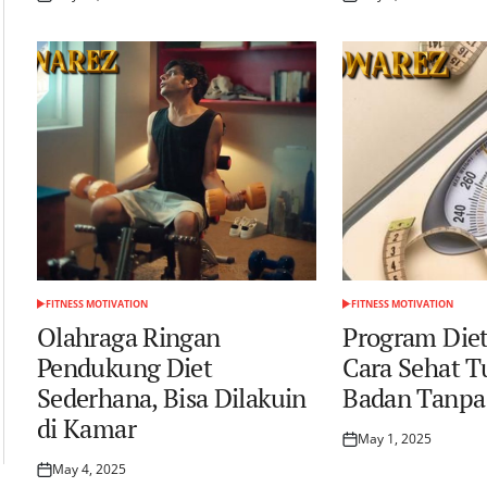
Posted
Posted
on
on
FITNESS MOTIVATION
FITNESS MOTIVATION
POSTED
POSTED
IN
IN
Olahraga Ringan
Program Die
Pendukung Diet
Cara Sehat T
Sederhana, Bisa Dilakuin
Badan Tanpa 
di Kamar
May 1, 2025
Posted
on
May 4, 2025
Posted