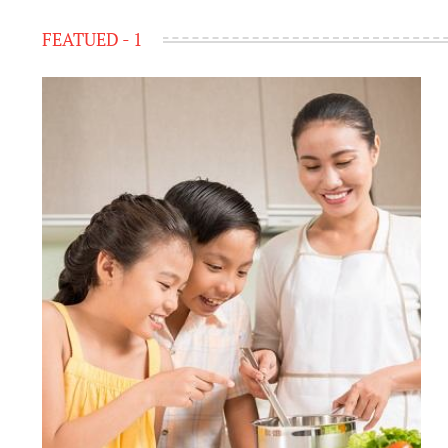
on
FEATUED - 1