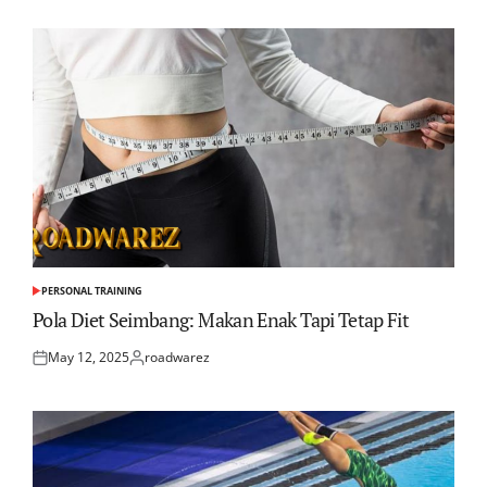
on
by
PERSONAL TRAINING
POSTED
IN
Pola Diet Seimbang: Makan Enak Tapi Tetap Fit
May 12, 2025
roadwarez
Posted
Posted
on
by