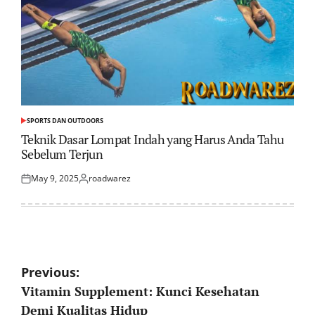
SPORTS DAN OUTDOORS
POSTED
IN
Teknik Dasar Lompat Indah yang Harus Anda Tahu
Sebelum Terjun
May 9, 2025
roadwarez
Posted
Posted
on
by
Post
Previous:
Vitamin Supplement: Kunci Kesehatan
navigation
Demi Kualitas Hidup