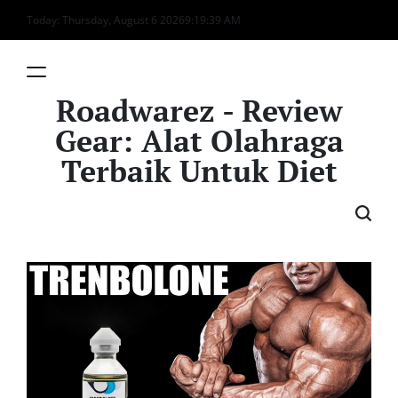
Skip
Today: Thursday, August 6 2026
9
:
19
:
40
AM
to
content
Roadwarez - Review
Gear: Alat Olahraga
Terbaik Untuk Diet