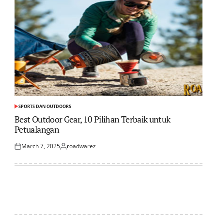
SPORTS DAN OUTDOORS
POSTED
IN
Best Outdoor Gear, 10 Pilihan Terbaik untuk
Petualangan
March 7, 2025
roadwarez
Posted
Posted
on
by