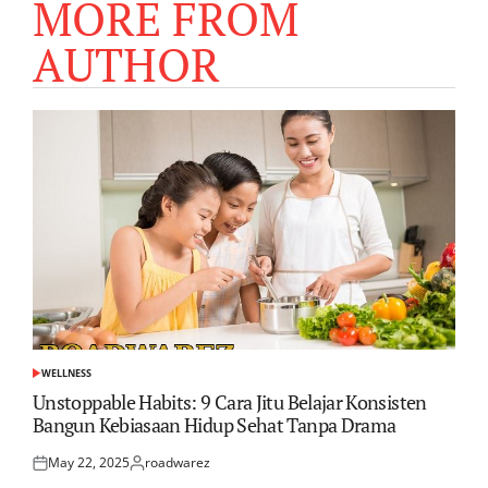
MORE FROM
AUTHOR
WELLNESS
POSTED
IN
Unstoppable Habits: 9 Cara Jitu Belajar Konsisten
Bangun Kebiasaan Hidup Sehat Tanpa Drama
May 22, 2025
roadwarez
Posted
Posted