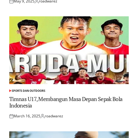
May 9, 2025
roadwarez
Posted
Posted
on
by
SPORTS DAN OUTDOORS
POSTED
IN
Timnas U17, Membangun Masa Depan Sepak Bola
Indonesia
March 16, 2025
roadwarez
Posted
Posted
on
by