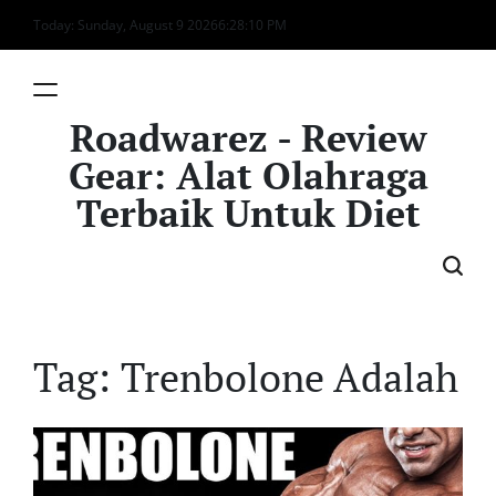
Skip
Today: Sunday, August 9 2026
6
:
28
:
10
PM
to
content
Roadwarez - Review
Gear: Alat Olahraga
Terbaik Untuk Diet
Tag:
Trenbolone Adalah