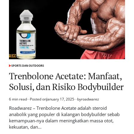
SPORTS DAN OUTDOORS
POSTED
IN
Trenbolone Acetate: Manfaat,
Solusi, dan Risiko Bodybuilder
6 min read
Posted on
January 17, 2025
by
roadwarez
Estimated
read
Roadwarez – Trenbolone Acetate adalah steroid
time
anabolik yang populer di kalangan bodybuilder sebab
kemampuan-nya dalam meningkatkan massa otot,
kekuatan, dan…