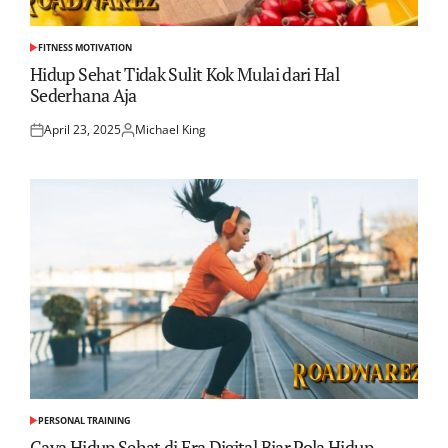
FITNESS MOTIVATION
POSTED
IN
Hidup Sehat Tidak Sulit Kok Mulai dari Hal
Sederhana Aja
April 23, 2025
Michael King
Posted
Posted
on
by
PERSONAL TRAINING
POSTED
IN
Gaya Hidup Sehat di Era Digital Biar Pola Hidup