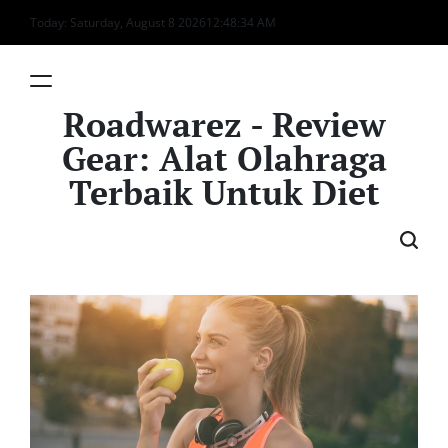
Skip
Today: Saturday, August 8 2026
12
:
48
:
35
AM
to
content
Roadwarez - Review
Gear: Alat Olahraga
Terbaik Untuk Diet