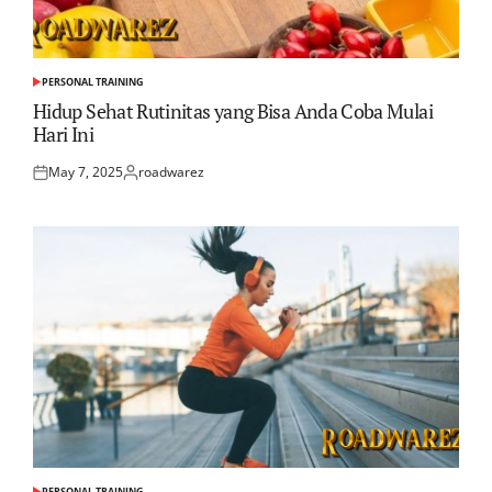
PERSONAL TRAINING
POSTED
IN
Hidup Sehat Rutinitas yang Bisa Anda Coba Mulai
Hari Ini
May 7, 2025
roadwarez
Posted
Posted
on
by
PERSONAL TRAINING