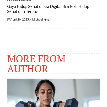
POSTED
IN
Gaya Hidup Sehat di Era Digital Biar Pola Hidup
Sehat dan Teratur
April 20, 2025
Michael King
Posted
Posted
on
by
MORE FROM
AUTHOR