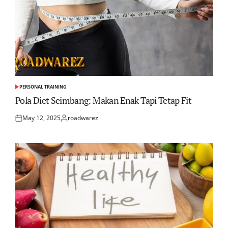
PERSONAL TRAINING
POSTED
IN
Pola Diet Seimbang: Makan Enak Tapi Tetap Fit
May 12, 2025
roadwarez
Posted
Posted
on
by