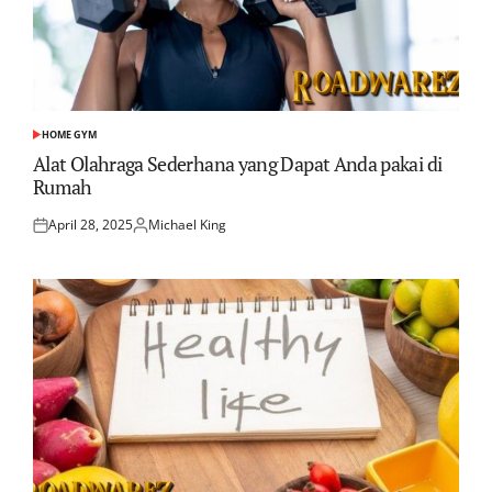
HOME GYM
POSTED
IN
Alat Olahraga Sederhana yang Dapat Anda pakai di
Rumah
April 28, 2025
Michael King
Posted
Posted
on
by