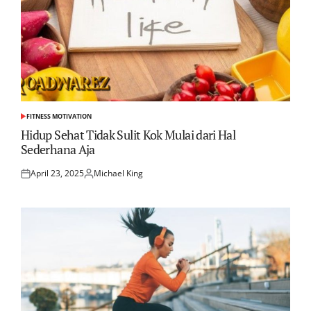
FITNESS MOTIVATION
POSTED
IN
Hidup Sehat Tidak Sulit Kok Mulai dari Hal
Sederhana Aja
April 23, 2025
Michael King
Posted
Posted
on
by