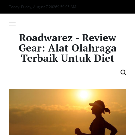
Skip
Today: Friday, August 7 2026
9
:
59
:
06
AM
to
content
Roadwarez - Review
Gear: Alat Olahraga
Terbaik Untuk Diet