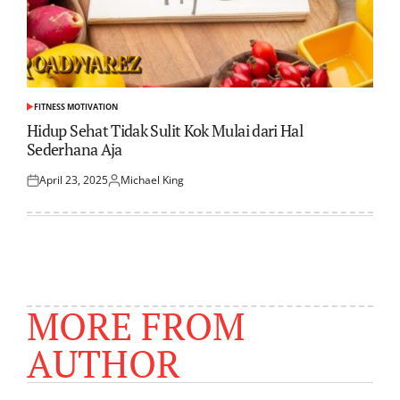
FITNESS MOTIVATION
POSTED
IN
Hidup Sehat Tidak Sulit Kok Mulai dari Hal
Sederhana Aja
April 23, 2025
Michael King
Posted
Posted
on
by
MORE FROM
AUTHOR