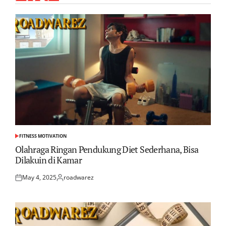
FITNESS MOTIVATION
POSTED
IN
Olahraga Ringan Pendukung Diet Sederhana, Bisa
Dilakuin di Kamar
May 4, 2025
roadwarez
Posted
Posted
on
by