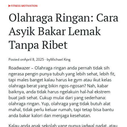
FITNESS MOTIVATION
POSTED
IN
Olahraga Ringan: Cara
Asyik Bakar Lemak
Tanpa Ribet
Posted on
April 8, 2025
by
Michael King
Roadwazer
– Olahraga ringan anda pernah tidak sih
ngerasa pengin punya tubuh yang lebih sehat, lebih fit,
tapi males banget kalau harus ke gym atau ikut kelas
olahraga berat yang bikin ngos-ngosan? Nah, kabar
baiknya, anda tidak harus ngelakuin hal-hal ekstrem
buat jadi sehat. Cukup mulai dari yang sederhana:
olahraga ringan. Yup, olahraga yang tidak butuh alat
mahal, tidak perlu keluar rumah, tapi tetap bisa bantu
anda bakar kalori dan menjaga kesehatan.
Kalau anda anak sekolah yang punya jadwal padat, atau