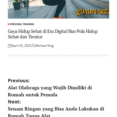
PERSONAL TRAINING
POSTED
IN
Gaya Hidup Sehat di Era Digital Biar Pola Hidup
Sehat dan Teratur
April 20, 2025
Michael King
Posted
Posted
on
by
Post
Previous:
Alat Olahraga yang Wajib Dimiliki di
navigation
Rumah untuk Pemula
Next:
Senam Ringan yang Bisa Anda Lakukan di
Rumah Tanpa Alat