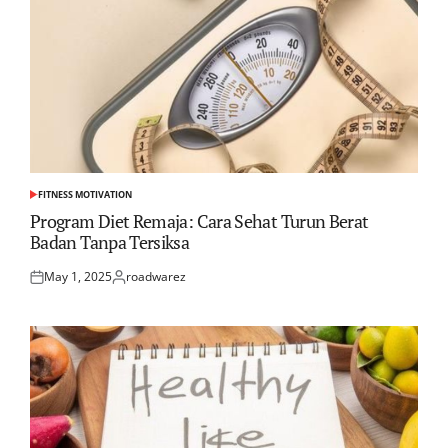
FITNESS MOTIVATION
POSTED
IN
Program Diet Remaja: Cara Sehat Turun Berat
Badan Tanpa Tersiksa
May 1, 2025
roadwarez
Posted
Posted
on
by