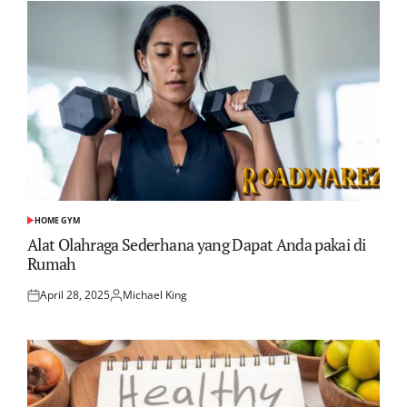
HOME GYM
POSTED
IN
Alat Olahraga Sederhana yang Dapat Anda pakai di
Rumah
April 28, 2025
Michael King
Posted
Posted
on
by