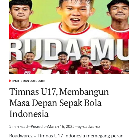
SPORTS DAN OUTDOORS
POSTED
IN
Timnas U17, Membangun
Masa Depan Sepak Bola
Indonesia
5 min read
Posted on
March 16, 2025
by
roadwarez
Estimated
read
Roadwarez – Timnas U17 Indonesia memegang peran