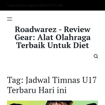
Skip
Today: Sunday, August 9 2026
10
:
57
:
33
AM
to
content
Roadwarez - Review
Gear: Alat Olahraga
Terbaik Untuk Diet
Tag:
Jadwal Timnas U17
Terbaru Hari ini