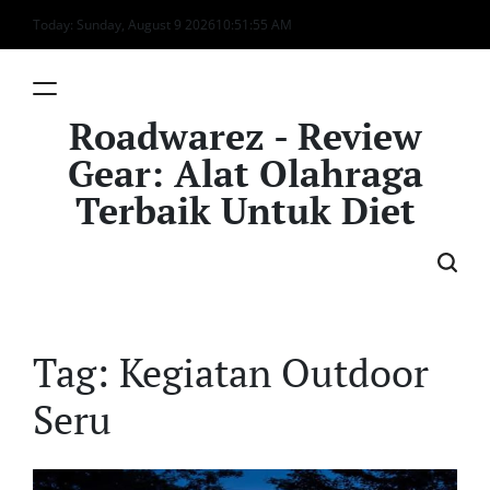
Skip
Today: Sunday, August 9 2026
10
:
51
:
55
AM
to
content
Roadwarez - Review
Gear: Alat Olahraga
Terbaik Untuk Diet
Tag:
Kegiatan Outdoor
Seru