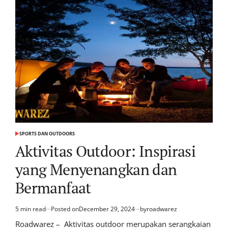
SPORTS DAN OUTDOORS
POSTED
IN
Aktivitas Outdoor: Inspirasi
yang Menyenangkan dan
Bermanfaat
5 min read
Posted on
December 29, 2024
by
roadwarez
Estimated
read
Roadwarez – Aktivitas outdoor merupakan serangkaian