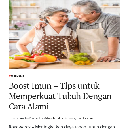
WELLNESS
POSTED
IN
Boost Imun – Tips untuk
Memperkuat Tubuh Dengan
Cara Alami
7 min read
Posted on
March 19, 2025
by
roadwarez
Estimated
read
Roadwarez – Meningkatkan daya tahan tubuh dengan