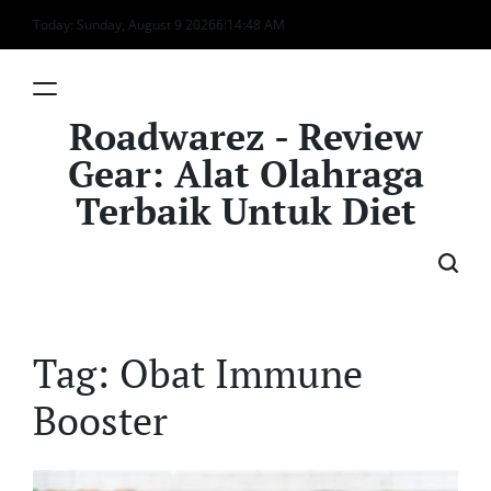
Skip
Today: Sunday, August 9 2026
6
:
14
:
48
AM
to
content
Roadwarez - Review
Gear: Alat Olahraga
Terbaik Untuk Diet
Tag:
Obat Immune
Booster