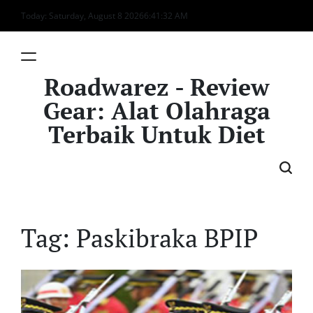
Skip
Today: Saturday, August 8 2026
6
:
41
:
32
AM
to
content
Roadwarez - Review
Gear: Alat Olahraga
Terbaik Untuk Diet
Tag:
Paskibraka BPIP