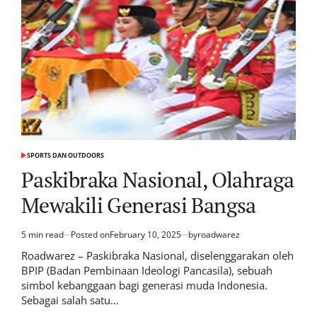
SPORTS DAN OUTDOORS
POSTED
IN
Paskibraka Nasional, Olahraga
Mewakili Generasi Bangsa
5 min read
Posted on
February 10, 2025
by
roadwarez
Estimated
read
Roadwarez – Paskibraka Nasional, diselenggarakan oleh
time
BPIP (Badan Pembinaan Ideologi Pancasila), sebuah
simbol kebanggaan bagi generasi muda Indonesia.
Sebagai salah satu…