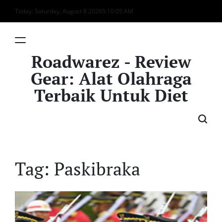
Skip
Today: Saturday, August 8 2026
5
:
10
:
05
AM
to
content
Roadwarez - Review
Gear: Alat Olahraga
Terbaik Untuk Diet
Tag:
Paskibraka