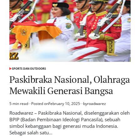
SPORTS DAN OUTDOORS
POSTED
IN
Paskibraka Nasional, Olahraga
Mewakili Generasi Bangsa
5 min read
Posted on
February 10, 2025
by
roadwarez
Estimated
read
Roadwarez – Paskibraka Nasional, diselenggarakan oleh
time
BPIP (Badan Pembinaan Ideologi Pancasila), sebuah
simbol kebanggaan bagi generasi muda Indonesia.
Sebagai salah satu…