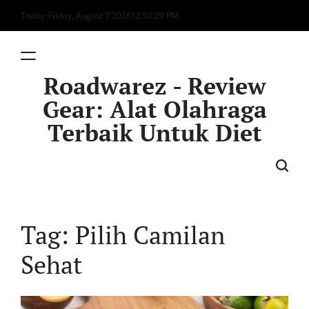
Skip
Today: Friday, August 7 2026
12
:
50
:
29
PM
to
content
Roadwarez - Review
Gear: Alat Olahraga
Terbaik Untuk Diet
Tag:
Pilih Camilan
Sehat