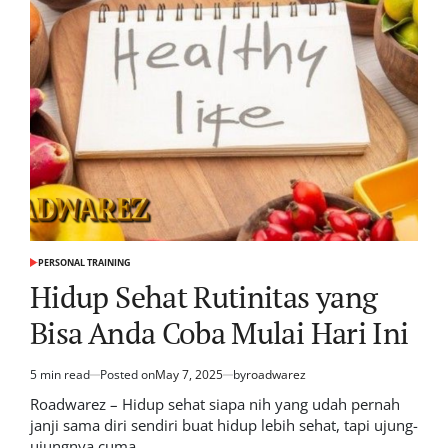
PERSONAL TRAINING
POSTED
IN
Hidup Sehat Rutinitas yang
Bisa Anda Coba Mulai Hari Ini
5 min read
Posted on
May 7, 2025
by
roadwarez
Estimated
read
Roadwarez – Hidup sehat siapa nih yang udah pernah
time
janji sama diri sendiri buat hidup lebih sehat, tapi ujung-
ujungnya cuma…