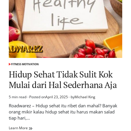
FITNESS MOTIVATION
POSTED
IN
Hidup Sehat Tidak Sulit Kok
Mulai dari Hal Sederhana Aja
5 min read
Posted on
April 23, 2025
by
Michael King
Estimated
read
Roadwarez – Hidup sehat itu ribet dan mahal? Banyak
time
orang mikir kalau hidup sehat itu harus makan salad
tiap hari,…
Learn More