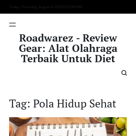
Skip
Today: Thursday, August 6 2026
7
:
52
:
58
AM
to
content
Roadwarez - Review
Gear: Alat Olahraga
Terbaik Untuk Diet
Tag:
Pola Hidup Sehat