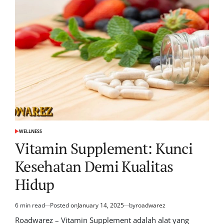
WELLNESS
POSTED
IN
Vitamin Supplement: Kunci
Kesehatan Demi Kualitas
Hidup
6 min read
Posted on
January 14, 2025
by
roadwarez
Estimated
read
Roadwarez – Vitamin Supplement adalah alat yang