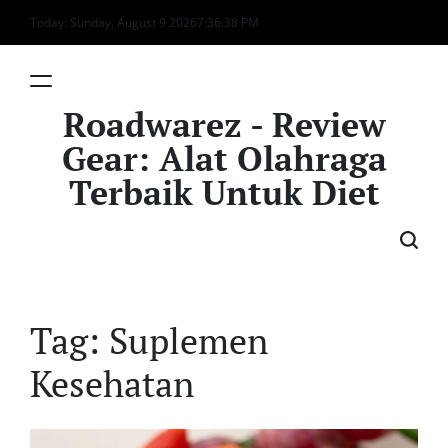
Skip
Today: Sunday, August 9 2026
7
:
36
:
38
PM
to
content
Roadwarez - Review
Gear: Alat Olahraga
Terbaik Untuk Diet
Tag:
Suplemen
Kesehatan